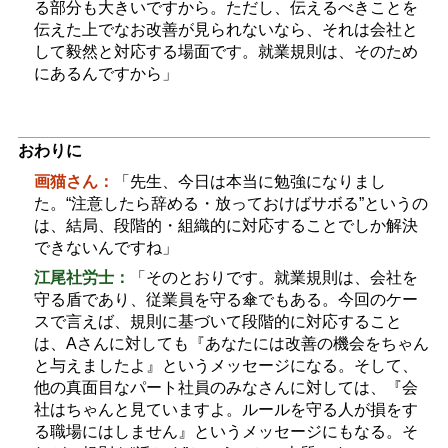
る部分も大きいですから。ただし、伝えるべきことを
伝えた上でなお改善が見られないなら、それは会社と
して毅然と対応する場面です。就業規則は、そのため
にあるんですから」
おわりに
画猫さん：
「先生、今日は本当に勉強になりまし
た。
“
注意したら辞める・放っておけばサボる
”
というの
は、結局、段階的・組織的に対応することでしか解決
できないんですね」
江尾社労士：
「そのとおりです。就業規則は、会社を
守る盾であり、従業員を守る傘でもある。今回のケー
スで言えば、規則に基づいて段階的に対応すること
は、
A
さんに対しても『あなたには改善の機会をちゃん
と与えましたよ』というメッセージになる。そして、
他の真面目なパート社員のみなさんに対しては、『会
社はちゃんと見ていますよ。ルールを守る人が損をす
る職場にはしません』というメッセージにもなる。そ