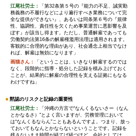
江尾社労士：
「第
32
条第５号の『能力の不足、誠実勤
務義務の不履行などにより遍行すべき業務について完
全な提供ができない』、あるいは同条第６号の『規律
性、協調性、責任性を欠くため事業運営に悪影響を及
ぼす』が該当し得ます。ただし、普通解雇であっても
労働契約法第
16
条の解雇権濫用法理は適用されます。
客観的に合理的な理由があり、社会通念上相当でなけ
れば、解雇は無効になります」
画猫さん：
「ということは、いきなり解雇するのでは
なく、段階的に指導・処分した記録を積み上げておく
ことが、結果的に解雇の合理性を支える証拠にもなる
わけですね」
■
黙認のリスクと記録の重要性
江尾社労士：
「沖縄の方言で
“
なんくるないさー（なん
とかなるさ）
”
とよく言いますが、労務管理において
は
“
なんくるならん
”
こともあるんですよ。つまり、放っ
ておいてもなんとかならないということです。記録を
残さないまま時間が経てば経つほど、会社としては