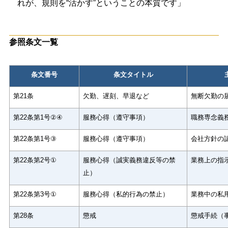
れが、規則を
“
活かす
”
ということの本質です」
参照条文一覧
条文番号
条文タイトル
第
21
条
欠勤、遅刻、早退など
無断欠勤の
第
22
条第
1
号
②④
服務心得（遵守事項）
職務専念義
第
22
条第
1
号
③
服務心得（遵守事項）
会社方針の
第
22
条第
2
号
①
服務心得（誠実義務違反等の禁
業務上の指
止）
第
22
条第
3
号
①
服務心得（私的行為の禁止）
業務中の私
第
28
条
懲戒
懲戒手続（