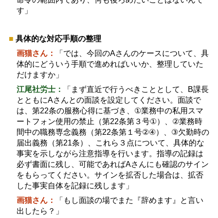
す」
■
具体的な対応手順の整理
画猫さん：
「では、今回の
A
さんのケースについて、具
体的にどういう手順で進めればいいか、整理していた
だけますか」
江尾社労士：
「まず直近で行うべきこととして、
B
課長
とともに
A
さんとの面談を設定してください。面談で
は、第
22
条の服務心得に基づき、
①
業務中の私用スマ
ートフォン使用の禁止（第
22
条第３号
①
）、
②
業務時
間中の職務専念義務（第
22
条第１号
②④
）、
③
欠勤時の
届出義務（第
21
条）、これら３点について、具体的な
事実を示しながら注意指導を行います。指導の記録は
必ず書面に残し、可能であれば
A
さんにも確認のサイン
をもらってください。サインを拡否した場合は、拡否
した事実自体を記録に残します」
画猫さん：
「もし面談の場でまた『辞めます』と言い
出したら？」