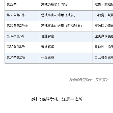
第
29
条
懲戒の種類と内容
戒告・懲戒
第
30
条第
1
号
懲戒事由の適用（戒告）
不就労、規
第
30
条第
2
号
⑥
懲戒事由の適用（懲戒解雇）
複数回の懲
第
32
条第
5
号
普通解雇
誠実勤務義
第
32
条第
6
号
普通解雇
規律性・協
第
34
条第
2
項
一般退職
自己都合退
社会保険労務士 江尻育弘
©社会保険労務士江尻事務所