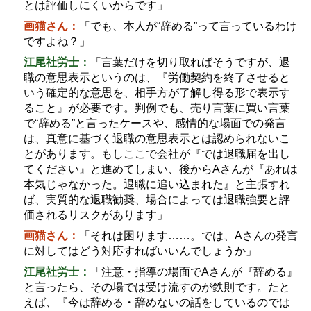
とは評価しにくいからです」
画猫さん：
「でも、本人が
“
辞める
”
って言っているわけ
ですよね？」
江尾社労士：
「言葉だけを切り取ればそうですが、退
職の意思表示というのは、『労働契約を終了させると
いう確定的な意思を、相手方が了解し得る形で表示す
ること』が必要です。判例でも、売り言葉に買い言葉
で
“
辞める
”
と言ったケースや、感情的な場面での発言
は、真意に基づく退職の意思表示とは認められないこ
とがあります。もしここで会社が『では退職届を出し
てください』と進めてしまい、後から
A
さんが『あれは
本気じゃなかった。退職に追い込まれた』と主張すれ
ば、実質的な退職勧奨、場合によっては退職強要と評
価されるリスクがあります」
画猫さん：
「それは困ります
……
。では、
A
さんの発言
に対してはどう対応すればいいんでしょうか」
江尾社労士：
「注意・指導の場面で
A
さんが『辞める』
と言ったら、その場では受け流すのが鉄則です。たと
えば、『今は辞める・辞めないの話をしているのでは