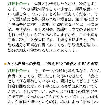
江尾社労士：
「先ほどお伝えしたとおり、論点をずら
さず、『今は退職の話をしていません。業務改善につ
いて話し合っています』と冷静に伝えてください。そ
して面談後に改善が見られない場合は、第
28
条に基づ
く懲戒手続に移行します。第
28
条第２項では『事実確
認、事情聴取、弁明の機会、異議申し立ての受付など
を行い検討し』と定められていますから、この手続を
丁寧に踏むことが大切です。手続を省略すると、仮に
懲戒処分が正当な内容であっても、手続違反を理由に
処分の効力を争われるリスクがあります」
■
A
さん自身への姿勢
──“
伝える
”
と
“
毅然とする
”
の両立
江尾社労士：
「そして一つだけ付け加えるなら、
A
さん
自身に対しても、頭ごなしに叱るのではなく、『会社
として何を期待しているのか、規則としてどこまでが
許容範囲なのか』を丁寧に伝える姿勢は忘れないでく
ださい。もしかすると、
A
さんはこれまでの職場で
“
そ
こまで厳しく言われたことがなかった
”
のかもしれませ
ん。仕事観の違いというのは、環境によって形成され