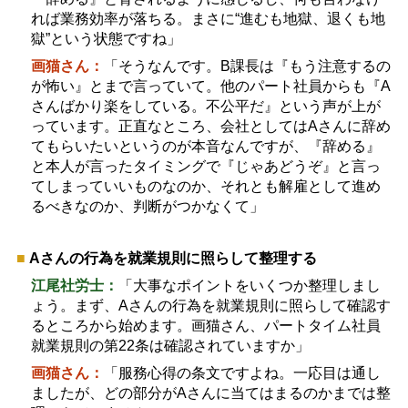
れば業務効率が落ちる。まさに
“
進むも地獄、退くも地
獄
”
という状態ですね」
画猫さん：
「そうなんです。
B
課長は『もう注意するの
が怖い』とまで言っていて。他のパート社員からも『
A
さんばかり楽をしている。不公平だ』という声が上が
っています。正直なところ、会社としては
A
さんに辞め
てもらいたいというのが本音なんですが、『辞める』
と本人が言ったタイミングで『じゃあどうぞ』と言っ
てしまっていいものなのか、それとも解雇として進め
るべきなのか、判断がつかなくて」
■
A
さんの行為を就業規則に照らして整理する
江尾社労士：
「大事なポイントをいくつか整理しまし
ょう。まず、
A
さんの行為を就業規則に照らして確認す
るところから始めます。画猫さん、パートタイム社員
就業規則の第
22
条は確認されていますか」
画猫さん：
「服務心得の条文ですよね。一応目は通し
ましたが、どの部分が
A
さんに当てはまるのかまでは整