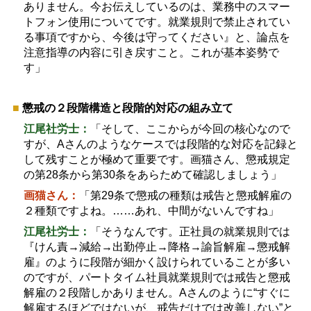
ありません。今お伝えしているのは、業務中のスマー
トフォン使用についてです。就業規則で禁止されてい
る事項ですから、今後は守ってください』と、論点を
注意指導の内容に引き戻すこと。これが基本姿勢で
す」
■
懲戒の２段階構造と段階的対応の組み立て
江尾社労士：
「そして、ここからが今回の核心なので
すが、
A
さんのようなケースでは段階的な対応を記録と
して残すことが極めて重要です。画猫さん、懲戒規定
の第
28
条から第
30
条をあらためて確認しましょう」
画猫さん：
「第
29
条で懲戒の種類は戒告と懲戒解雇の
２種類ですよね。
……
あれ、中間がないんですね」
江尾社労士：
「そうなんです。正社員の就業規則では
『けん責
→
減給
→
出勤停止
→
降格
→
諭旨解雇
→
懲戒解
雇』のように段階が細かく設けられていることが多い
のですが、パートタイム社員就業規則では戒告と懲戒
解雇の２段階しかありません。
A
さんのように
“
すぐに
解雇するほどではないが、戒告だけでは改善しない
”
と