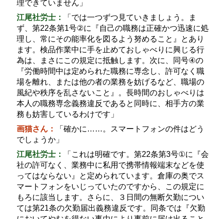
理できていません」
江尾社労士：
「では一つずつ見ていきましょう。ま
ず、第
22
条第
1
号
②
に『自己の職務は正確かつ迅速に処
理し、常にその能率化を図るよう努めること』とあり
ます。検品作業中に手を止めておしゃべりに興じる行
為は、まさにこの規定に抵触します。次に、同号
④
の
『労働時間中は定められた職務に専念し、許可なく職
場を離れ、または他の者の業務を妨げるなど、職場の
風紀や秩序を乱さないこと』。長時間のおしゃべりは
本人の職務専念義務違反であると同時に、相手方の業
務も妨害しているわけです」
画猫さん：
「確かに
……
。スマートフォンの件はどう
でしょうか」
江尾社労士：
「これは明確です。第
22
条第
3
号
①
に『会
社の許可なく、業務中に私用で携帯情報端末などを使
ってはならない』と定められています。倉庫の奥でス
マートフォンをいじっていたのですから、この規定に
もろに該当します。さらに、３日間の無断欠勤につい
ては第
21
条の欠勤届出義務違反です。同条では『欠勤
においてやむを得ない事由により事前に届け出ること