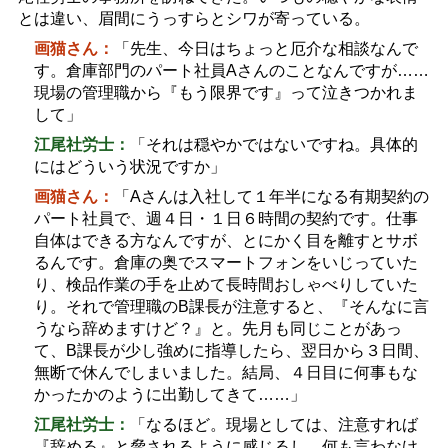
とは違い、眉間にうっすらとシワが寄っている。
画猫さん：
「先生、今日はちょっと厄介な相談なんで
す。倉庫部門のパート社員
A
さんのことなんですが
……
現場の管理職から『もう限界です』って泣きつかれま
して」
江尾社労士：
「それは穏やかではないですね。具体的
にはどういう状況ですか」
画猫さん：
「
A
さんは入社して１年半になる有期契約の
パート社員で、週４日・１日６時間の契約です。仕事
自体はできる方なんですが、とにかく目を離すとサボ
るんです。倉庫の奥でスマートフォンをいじっていた
り、検品作業の手を止めて長時間おしゃべりしていた
り。それで管理職の
B
課長が注意すると、『そんなに言
うなら辞めますけど？』と。先月も同じことがあっ
て、
B
課長が少し強めに指導したら、翌日から３日間、
無断で休んでしまいました。結局、４日目に何事もな
かったかのように出勤してきて
……
」
江尾社労士：
「なるほど。現場としては、注意すれば
『辞める』と脅されるように感じるし、何も言わなけ