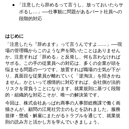
●
「注意したら辞めるって言うし、放っておいたらサ
ボるし
…
」
──
仕事観に問題があるパート社員への
段階的対応
はじめに
「注意したら『辞めます』って言うんですよ
……
」
──
現
場の管理職からこのような声を聞いたことはありません
か。注意すれば「辞める」と反発し、何も言わなければ
サボる。この手の従業員への対応は、多くの企業が頭を
悩ませる問題の一つです。放置すれば職場の士気が下が
り、真面目な従業員が離れていく「逆淘汰」を招きかね
ません。かといって感情的に対応すれば、会社側が法的
リスクを背負うことになります。就業規則に基づく段階
的・組織的な対応こそが、唯一の解決策です。
今回は、株式会社あっぱれ商事の人事部総務課で働く画
猫さんが、顧問の江尾社労士のもとを訪れました。服務
規律・懲戒・解雇にまたがるトラブルを通じて、就業規
則の読み方と活かし方を学んでいきましょう。