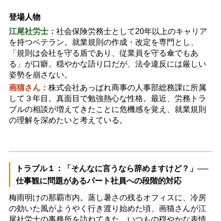
登場人物
江尾社労士：
社会保険労務士として
20
年以上のキャリア
を持つベテラン。就業規則の作成・改定を専門とし、
「規則は会社を守る盾であり、従業員を守る傘でもあ
る」が口癖。穏やかな語り口だが、法令違反には厳しい
姿勢を崩さない。
画猫さん：
株式会社あっぱれ商事の人事部総務課に所属
して３年目。真面目で勉強熱心な性格。最近、労務トラ
ブルの相談が増えてきたことに危機感を覚え、就業規則
の理解を深めたいと考えている。
トラブル１：「そんなに言うなら辞めますけど？」
──
仕事観に問題があるパート社員への段階的対応
梅雨明けの那覇市内。蒸し暑さの残るオフィスに、冷房
の効いた風がようやく行き渡り始めた頃、画猫さんが江
尾社労士の事務所を訪ねてきた。いつもの穏やかな表情