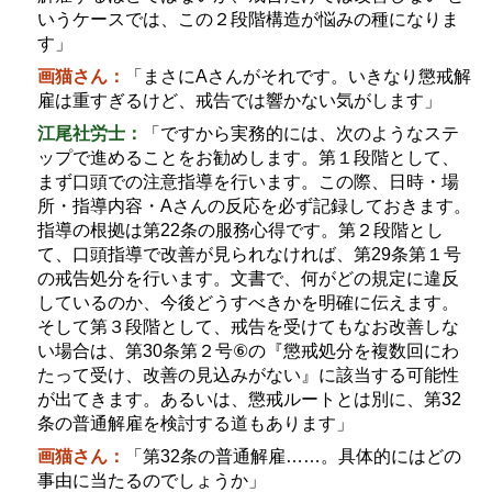
いうケースでは、この２段階構造が悩みの種になりま
す」
画猫さん：
「まさに
A
さんがそれです。いきなり懲戒解
雇は重すぎるけど、戒告では響かない気がします」
江尾社労士：
「ですから実務的には、次のようなステ
ップで進めることをお勧めします。第１段階として、
まず口頭での注意指導を行います。この際、日時・場
所・指導内容・
A
さんの反応を必ず記録しておきます。
指導の根拠は第
22
条の服務心得です。第２段階とし
て、口頭指導で改善が見られなければ、第
29
条第１号
の戒告処分を行います。文書で、何がどの規定に違反
しているのか、今後どうすべきかを明確に伝えます。
そして第３段階として、戒告を受けてもなお改善しな
い場合は、第
30
条第２号
⑥
の『懲戒処分を複数回にわ
たって受け、改善の見込みがない』に該当する可能性
が出てきます。あるいは、懲戒ルートとは別に、第
32
条の普通解雇を検討する道もあります」
画猫さん：
「第
32
条の普通解雇
……
。具体的にはどの
事由に当たるのでしょうか」