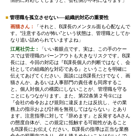
情的に対応してしまうと、会社側が不利になります」
■
管理職を孤立させない
──
組織的対応の重要性
画猫さん：
「それと、
B
課長のメンタル面も心配なんで
す。
“
注意するのが怖い
”
という状態は、管理職としてか
なり追い詰められていますよね」
江尾社労士：
「いい着眼点です。実は、この手のケー
スでは管理職のバーンアウトも大きなリスクです。
B
課
長には、今回の対応は『
B
課長個人の判断ではなく、会
社としての組織的な対応である』ということを明確に
伝えてあげてください。面談には
B
課長だけでなく、画
猫さんか、あるいは人事部門の責任者も同席するこ
と。個人対個人の構図にしないことが、管理職を守る
ことにもつながります。また、第
22
条第２号
①
には
『会社の命令および規則に違反または反抗し、その業
務上の指示および計画を無視してはならない』とあり
ます。注意指導に対して『辞めます』と反発する
A
さん
の態度自体が、この規定に抵触する可能性があること
も
B
課長にお伝えください。
B
課長の指導は正当な業務
命令の範囲内であり、何も後ろめたいことはないんで