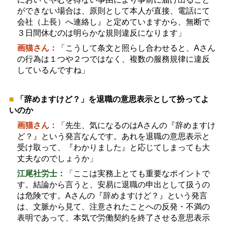
ができない場合は、原則として本人が直接、電話にて
会社（上長）へ連絡し』と定めていますから、無断で
３日間休むのは明らかな規則違反になります」
画猫さん：
「こうして条文と照らし合わせると、
A
さん
の行為は１つや２つではなく、複数の服務規律に違反
しているんですね」
■
「辞めますけど？」を退職の意思表示として扮ってよ
いのか
画猫さん：
「先生、気になるのは
A
さんの『辞めますけ
ど？』という発言なんです。あれを退職の意思表示と
受け取って、『わかりました』と応じてしまっても大
丈夫なのでしょうか」
江尾社労士：
「ここは実務上とても重要なポイントで
す。結論から言うと、安易に退職の申出として扱うの
は危険です。
A
さんの『辞めますけど？』という発言
は、文脈から見て、注意されたことへの反発・不満の
表明であって、本気で労働契約を終了させる意思表示