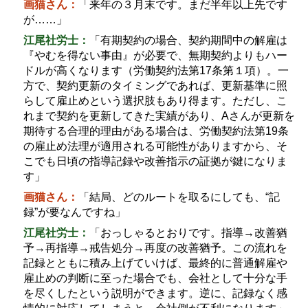
画猫さん：
「来年の３月末です。まだ半年以上先です
が
……
」
江尾社労士：
「有期契約の場合、契約期間中の解雇は
『やむを得ない事由』が必要で、無期契約よりもハー
ドルが高くなります（労働契約法第
17
条第１項）。一
方で、契約更新のタイミングであれば、更新基準に照
らして雇止めという選択肢もあり得ます。ただし、こ
れまで契約を更新してきた実績があり、
A
さんが更新を
期待する合理的理由がある場合は、労働契約法第
19
条
の雇止め法理が適用される可能性がありますから、そ
こでも日頃の指導記録や改善指示の証拠が鍵になりま
す」
画猫さん：
「結局、どのルートを取るにしても、
“
記
録
”
が要なんですね」
江尾社労士：
「おっしゃるとおりです。指導
→
改善猶
予
→
再指導
→
戒告処分
→
再度の改善猶予。この流れを
記録とともに積み上げていけば、最終的に普通解雇や
雇止めの判断に至った場合でも、会社として十分な手
を尽くしたという説明ができます。逆に、記録なく感