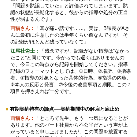
『問題を黙認していた』と評価されてしまいます。黙
認の状態が長期化すると、後からの指導や処分の正当
性が弱まるんです」
画猫さん：
「耳が痛い話です
……
。実は、
B
課長が
A
さ
んに最初に注意したのは半年くらい前なんですが、そ
の記録がほとんど残っていなくて」
江尾社労士：
「残念ですが、記録がない指導は
“
なかっ
たこと
”
と同じです。今からでも遅くはありませんの
で、今日この時点から記録を開始してください。指導
記録のフォーマットとしては、
①
日時、
②
場所、
③
指導
者、
④
指導の対象となった具体的行為、
⑤
指導の内容、
⑥
本人の反応と発言、
⑦
今後の改善事項と期限。この７
項目を押さえれば十分です」
■
有期契約特有の論点
──
契約期間中の解雇と雇止め
画猫さん：
「ところで先生、もう一つ気になることが
あります。他のパート社員から不公平だという声が上
がっていると申し上げましたが、この問題を放置する