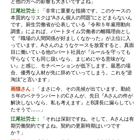
と他の方への影響も大きいですよね」
江尾社労士：
「非常に重要な指摘です。このケースの
本質的なリスクは
“A
さん個人の問題
”
にとどまらないん
です。厨生労働省が公表している『令和５年雇用動向
調査』によれば、パートタイム労働者の離職理由とし
て『職場の人間関係が好ましくなかった』が上位に入
っています。
A
さんのようなケースを放置すると、真面
目に働いている他のパート社員が『ルールを守っても
守らなくても同じ扱いなら、まじめにやる意味がな
い』と感じ、モチベーションが低下します。最悪の場
合、優秀な人材が先に辞めていってしまう。これを
“
逆
淘汰
”
と言います」
画猫さん：
「まさに今、その兆候が出ています。勤続
５年のベテランパートの
C
さんが、先日『
A
さんの件が
解決しないなら、私も考えます』と
B
課長に漏らしてい
たそうで
……
」
江尾社労士：
「それは深刻ですね。そして、
A
さんは有
期労働契約ですよね。契約の更新時期はいつです
か？」