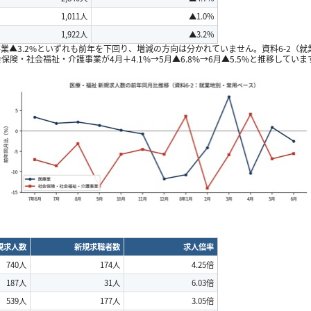
1,011
人
▲1.0%
1,922
人
▲3.2%
事業
▲3.2%
といずれも前年を下回り、増減の方向は分かれていません。資料
6-2
（就
会保険・社会福祉・介護事業が
4
月＋
4.1%→5
月
▲6.8%→6
月
▲5.5%
と推移していま
規求人数
新規求職者数
求人倍率
740
人
174
人
4.25
倍
187
人
31
人
6.03
倍
539
人
177
人
3.05
倍