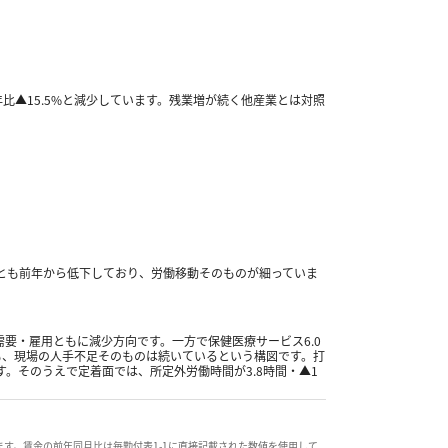
年比
▲15.5%
と減少しています。残業増が続く他産業とは対照
とも前年から低下しており、労働移動そのものが細っていま
需要・雇用ともに減少方向です。一方で保健医療サービス
6.0
も、現場の人手不足そのものは続いているという構図です。打
す。そのうえで定着面では、所定外労働時間が
3.8
時間・
▲1
ます。賃金の前年同月比は毎勤付表
1-1
に直接記載された数値を使用して