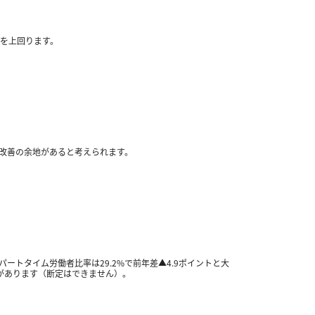
を上回ります。
改善の余地があると考えられます。
パートタイム労働者比率は
29.2%
で前年差
▲4.9
ポイントと大
があります（断定はできません）。