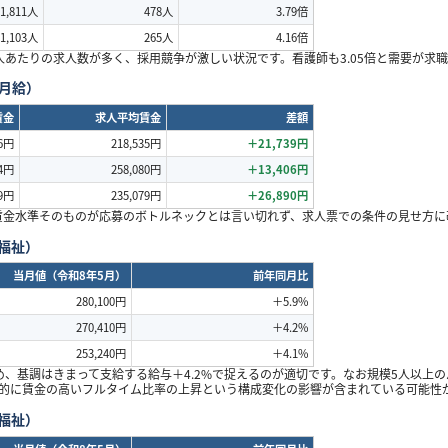
1,811
人
478
人
3.79
倍
1,103
人
265
人
4.16
倍
人あたりの求人数が多く、採用競争が激しい状況です。看護師も
3.05
倍と需要が求職
月給）
賃金
求人平均賃金
差額
6
円
218,535
円
＋
21,739
円
4
円
258,080
円
＋
13,406
円
9
円
235,079
円
＋
26,890
円
賃金水準そのものが応募のボトルネックとは言い切れず、求人票での条件の見せ方に
福祉）
当月値（令和
8
年
5
月）
前年同月比
280,100
円
＋
5.9%
270,410
円
＋
4.2%
253,240
円
＋
4.1%
め、基調はきまって支給する給与＋
4.2%
で捉えるのが適切です。なお規模
5
人以上の
的に賃金の高いフルタイム比率の上昇という構成変化の影響が含まれている可能性
福祉）