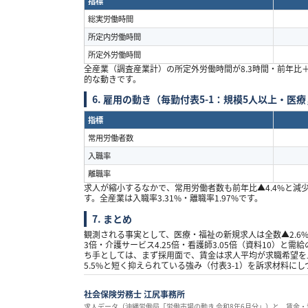
指標
総実労働時間
所定内労働時間
所定外労働時間
全産業（調査産業計）の所定外労働時間が
8.3
時間・前年比
的な動きです。
6.
雇用の動き（毎勤付表
5-1
：規模
5
人以上・医療
指標
常用労働者数
入職率
離職率
求人が縮小するなかで、常用労働者数も前年比
▲4.4%
と減
す。全産業は入職率
3.31%
・離職率
1.97%
です。
7.
まとめ
観測される事実として、医療・福祉の新規求人は全数
▲2.6
3
倍・介護サービス
4.25
倍・看護師
3.05
倍（資料
10
）と需給
ち手としては、まず採用面で、賃金は求人平均が求職希望を
5.5%
と短く抑えられている強み（付表
3-1
）を訴求材料にし
社会保険労務士 江尻事務所
求人データ（沖縄労働局「労働市場の動き 令和
8
年
6
月分」）と、賃金・