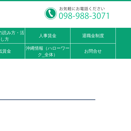
の読み方・活
人事賃金
退職金制度
かし方
沖縄情報（ハローワー
低賃金
お問合せ
ク_全体）