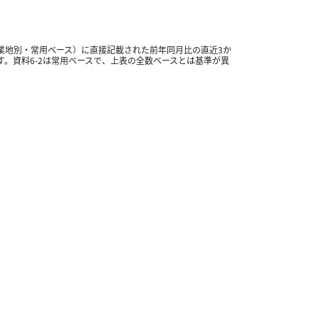
業地別・常用ベース）に直接記載された前年同月比の直近
3
か
す。資料
6-2
は常用ベースで、上表の全数ベースとは基準が異