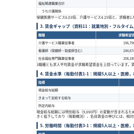
福祉関連職業合計
うち介護関係
保健医療サービス
6.03
倍、介護サービス
4.25
倍と、求職者
1
3.
賃金ギャップ（資料
11
：就業地別・フルタイム
職種
求職希望
介護サービス職業従事者
196,79
看護師（保健師・助産師含む）
244,67
社会福祉専門職業従事者
208,18
3
職種とも求人平均賃金が求職希望賃金を上回っています。
4.
賃金水準（毎勤付表
1-1
：規模
5
人以上・医療，
指標
現金給与総額
きまって支給する給与
所定内給与
現金給与総額には特別給与（
9,690
円）の変動が含まれるた
きく低下しており（毎勤概況）、名目賃金の伸びには、相対
5.
労働時間（毎勤付表
3-1
：規模
5
人以上・医療，