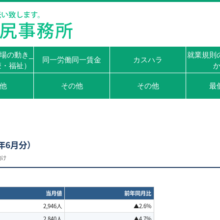
場の動き_
就業規則
同一労働同一賃金
カスハラ
療・福祉）
他
その他
その他
最
年
6
月分）
向け
当月値
前年同月比
2,946
人
▲2.6%
2,840
人
▲4.7%