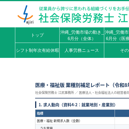
沖縄_労働市場の動き_
沖縄_労働市
トップ
6月分（全体）
6月分（医
シフト制年次有給休暇
人事労務ニュース
その
医療・福祉版 業種別補足レポート（令和
8
社会保険労務士 江尻事務所 ／ 医療法人・社会福祉法人の経営者
1.
求人動向（資料
4-2
：就業地別・産業別）
指標
医療・福祉 新規求人数（全数）
うち常用