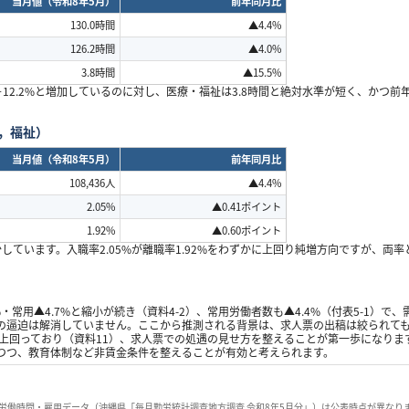
当月値（令和
8
年
5
月）
前年同月比
130.0
時間
▲4.4%
126.2
時間
▲4.0%
3.8
時間
▲15.5%
＋
12.2%
と増加しているのに対し、医療・福祉は
3.8
時間と絶対水準が短く、かつ前
，福祉）
当月値（令和
8
年
5
月）
前年同月比
108,436
人
▲4.4%
2.05%
▲0.41
ポイント
1.92%
▲0.60
ポイント
少しています。入職率
2.05%
が離職率
1.92%
をわずかに上回り純増方向ですが、両率
%
・常用
▲4.7%
と縮小が続き（資料
4-2
）、常用労働者数も
▲4.4%
（付表
5-1
）で、
の逼迫は解消していません。ここから推測される背景は、求人票の出稿は絞られて
上回っており（資料
11
）、求人票での処遇の見せ方を整えることが第一歩になりま
つつ、教育体制など非賃金条件を整えることが有効と考えられます。
労働時間・雇用データ（沖縄県「毎月勤労統計調査地方調査 令和
8
年
5
月分」）は公表時点が異なり